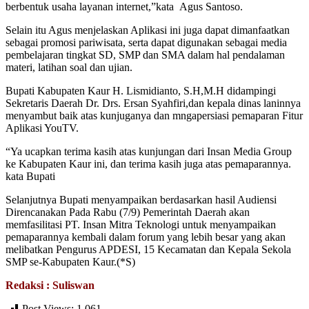
berbentuk usaha layanan internet,”kata Agus Santoso.
Selain itu Agus menjelaskan Aplikasi ini juga dapat dimanfaatkan
sebagai promosi pariwisata, serta dapat digunakan sebagai media
pembelajaran tingkat SD, SMP dan SMA dalam hal pendalaman
materi, latihan soal dan ujian.
Bupati Kabupaten Kaur H. Lismidianto, S.H,M.H didampingi
Sekretaris Daerah Dr. Drs. Ersan Syahfiri,dan kepala dinas laninnya
menyambut baik atas kunjuganya dan mngapersiasi pemaparan Fitur
Aplikasi YouTV.
“Ya ucapkan terima kasih atas kunjungan dari Insan Media Group
ke Kabupaten Kaur ini, dan terima kasih juga atas pemaparannya.
kata Bupati
Selanjutnya Bupati menyampaikan berdasarkan hasil Audiensi
Direncanakan Pada Rabu (7/9) Pemerintah Daerah akan
memfasilitasi PT. Insan Mitra Teknologi untuk menyampaikan
pemaparannya kembali dalam forum yang lebih besar yang akan
melibatkan Pengurus APDESI, 15 Kecamatan dan Kepala Sekola
SMP se-Kabupaten Kaur.(*S)
Redaksi : Suliswan
Post Views:
1,061