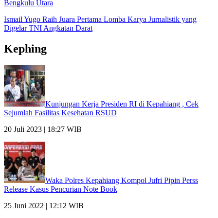
Bengkulu Utara
Ismail Yugo Raih Juara Pertama Lomba Karya Jurnalistik yang
Digelar TNI Angkatan Darat
Kephing
Kunjungan Kerja Presiden RI di Kepahiang , Cek
Sejumlah Fasilitas Kesehatan RSUD
20 Juli 2023 | 18:27 WIB
Waka Polres Kepahiang Kompol Jufri Pipin Perss
Release Kasus Pencurian Note Book
25 Juni 2022 | 12:12 WIB