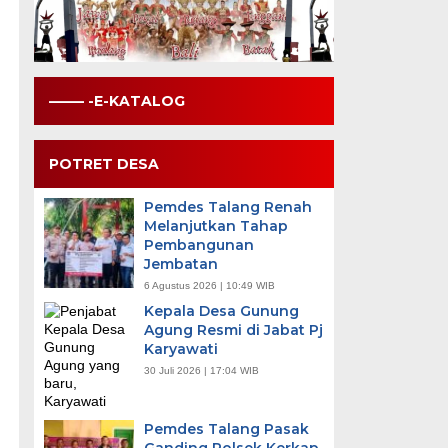
——– -E-KATALOG
POTRET DESA
Pemdes Talang Renah
Melanjutkan Tahap
Pembangunan
Jembatan
6 Agustus 2026 | 10:49 WIB
Kepala Desa Gunung
Agung Resmi di Jabat Pj
Karyawati
30 Juli 2026 | 17:04 WIB
Pemdes Talang Pasak