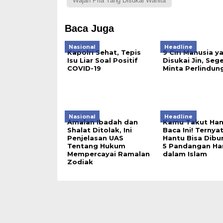
Wajah Pria Yang Disukai Wanita
Baca Juga
Nasional
Headline
Kapolri Sehat, Tepis
9 Ciri Manusia y
Isu Liar Soal Positif
Disukai Jin, Seg
COVID-19
Minta Perlindun
Nasional
Headline
Amalan Ibadah dan
Kamu Takut Han
Shalat Ditolak, Ini
Baca Ini! Ternya
Penjelasan UAS
Hantu Bisa Dibun
Tentang Hukum
5 Pandangan Ha
Mempercayai Ramalan
dalam Islam
Zodiak