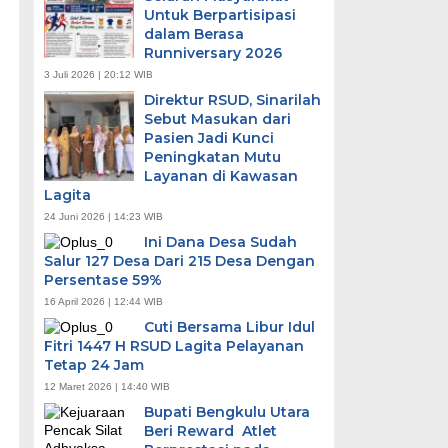
Untuk Berpartisipasi
dalam Berasa
Runniversary 2026
3 Juli 2026 | 20:12 WIB
Direktur RSUD, Sinarilah
Sebut Masukan dari
Pasien Jadi Kunci
Peningkatan Mutu
Layanan di Kawasan
Lagita
24 Juni 2026 | 14:23 WIB
Ini Dana Desa Sudah
Salur 127 Desa Dari 215 Desa Dengan
Persentase 59%
16 April 2026 | 12:44 WIB
Cuti Bersama Libur Idul
Fitri 1447 H RSUD Lagita Pelayanan
Tetap 24 Jam
12 Maret 2026 | 14:40 WIB
Bupati Bengkulu Utara
Beri Reward Atlet