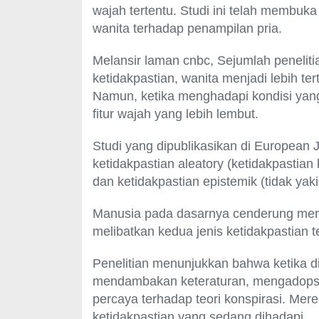
wajah tertentu. Studi ini telah membuk
wanita terhadap penampilan pria.
Melansir laman cnbc, Sejumlah peneli
ketidakpastian, wanita menjadi lebih ter
Namun, ketika menghadapi kondisi yang 
fitur wajah yang lebih lembut.
Studi yang dipublikasikan di European 
ketidakpastian aleatory (ketidakpastian
dan ketidakpastian epistemik (tidak yak
Manusia pada dasarnya cenderung mera
melibatkan kedua jenis ketidakpastian t
Penelitian menunjukkan bahwa ketika di
mendambakan keteraturan, mengadopsi 
percaya terhadap teori konspirasi. Mer
ketidakpastian yang sedang dihadapi.