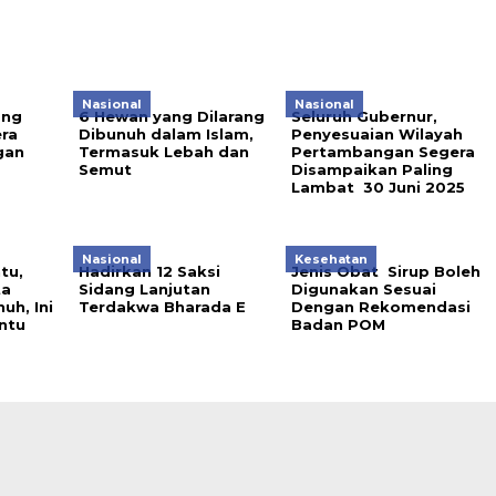
Nasional
Nasional
ang
6 Hewan yang Dilarang
Seluruh Gubernur,
era
Dibunuh dalam Islam,
Penyesuaian Wilayah
gan
Termasuk Lebah dan
Pertambangan Segera
Semut
Disampaikan Paling
Lambat 30 Juni 2025
Nasional
Kesehatan
tu,
Hadirkan 12 Saksi
Jenis Obat Sirup Boleh
ta
Sidang Lanjutan
Digunakan Sesuai
uh, Ini
Terdakwa Bharada E
Dengan Rekomendasi
ntu
Badan POM