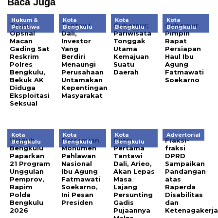
Baca Juga
Hukum &
Kota
Kota
Kota
Team
Tantawi
Gubernur;
Gubernur
Peristiwa
Bengkulu
Bengkulu
Bengkulu
Opsnal
Dali,
Pariwisata
Pimpin
Macan
Investor
Tonggak
Rapat
Gading Sat
Yang
Utama
Persiapan
Reskrim
Berdiri
Kemajuan
Haul Ibu
Polres
Menaungi
Suatu
Agung
Bengkulu,
Perusahaan
Daerah
Fatmawati
Bekuk AK
Untamakan
Soekarno
Diduga
Kepentingan
Eksploitasi
Masyarakat
Seksual
Kota
Kota
Kota
Advertorial
Wagub
Persemian
Putra
Fraksi-
Bengkulu
Bengkulu
Bengkulu
Bengkulu
Monumen
Pertama
fraksi
Paparkan
Pahlawan
Tantawi
DPRD
21 Program
Nasional
Dali, Arieo,
Sampaikan
Unggulan
Ibu Agung
Akan Lepas
Pandangan
Pemprov,
Fatmawati
Masa
atas
Rapim
Soekarno,
Lajang
Raperda
Polda
Ini Pesan
Persunting
Disabilitas
Bengkulu
Presiden
Gadis
dan
2026
Pujaannya
Ketenagakerj
Melza