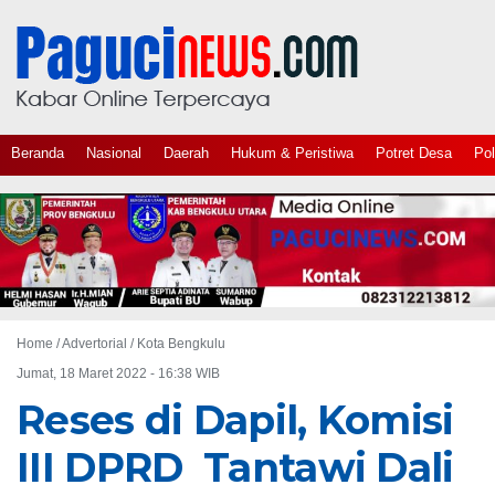
Beranda
Nasional
Daerah
Hukum & Peristiwa
Potret Desa
Pol
Home /
Advertorial
/
Kota Bengkulu
Jumat, 18 Maret 2022 - 16:38 WIB
Reses di Dapil, Komisi
III DPRD Tantawi Dali