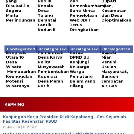
yang
Publik,
dari
Bupati
Disukai Jin,
Kepala
Kemenkumham,
Mian,
Segera
Desa
Sonti Minta
Kecamatan
Minta
Talang
Pengelolaan
dan Desa
Perlindungan
Berantai
Web JDIH
Dioptimalkan
Lantik
Terus
Kadun II
Ditingkatkan
Uncategorized
Uncategorized
Uncategorized
Uncategorized
Bengkulu
Pemerintah
Ketua
Bupati
Utara 10
Desa Karya
DPRD BU
Mian
Desa
Pelita
Kunjungi
Penuhi
Wisata
Musyawarah
Keluarga
Usulan
Memaparkan
Pembentukan
Warga
Masyarakat,
Keunggulan
Koperasi
Pematang
Bangun
Potensi
Desa Merah
Balam yang
Jembatan
Wisatanya
Putih
Hilang
Air Gas
KEPHING
Kunjungan Kerja Presiden RI di Kepahiang , Cek Sejumlah
Fasilitas Kesehatan RSUD
20 Juli 2023 | 18:27 WIB
Waka Polres Kepahiang Kompol Jufri Pipin Perss Release