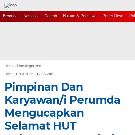
Beranda
Nasional
Daerah
Hukum & Peristiwa
Potret Desa
Pol
Home /
Uncategorized
Rabu, 1 Juli 2026 - 12:06 WIB
Pimpinan Dan
Karyawan/i Perumda
Mengucapkan
Selamat HUT