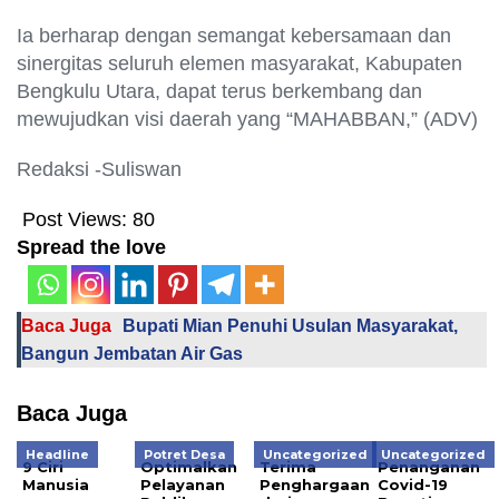
Ia berharap dengan semangat kebersamaan dan
sinergitas seluruh elemen masyarakat, Kabupaten
Bengkulu Utara, dapat terus berkembang dan
mewujudkan visi daerah yang “MAHABBAN,” (ADV)
Redaksi -Suliswan
Post Views:
80
Spread the love
Baca Juga
Bupati Mian Penuhi Usulan Masyarakat,
Bangun Jembatan Air Gas
Baca Juga
Headline
Potret Desa
Uncategorized
Uncategorized
9 Ciri
Optimalkan
Terima
Penanganan
Manusia
Pelayanan
Penghargaan
Covid-19