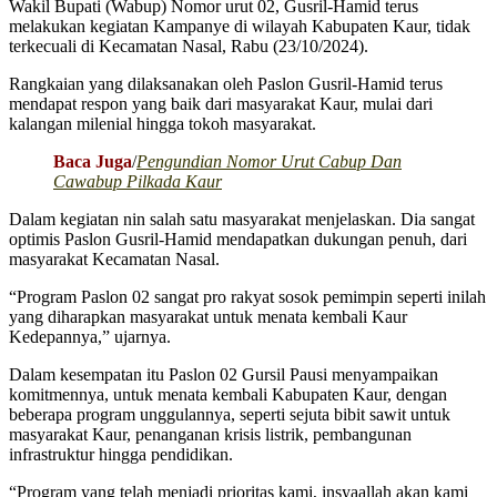
Wakil Bupati (Wabup) Nomor urut 02, Gusril-Hamid terus
melakukan kegiatan Kampanye di wilayah Kabupaten Kaur, tidak
terkecuali di Kecamatan Nasal, Rabu (23/10/2024).
Rangkaian yang dilaksanakan oleh Paslon Gusril-Hamid terus
mendapat respon yang baik dari masyarakat Kaur, mulai dari
kalangan milenial hingga tokoh masyarakat.
Baca Juga
/
Pengundian Nomor Urut Cabup Dan
Cawabup Pilkada Kaur
Dalam kegiatan nin salah satu masyarakat menjelaskan. Dia sangat
optimis Paslon Gusril-Hamid mendapatkan dukungan penuh, dari
masyarakat Kecamatan Nasal.
“Program Paslon 02 sangat pro rakyat sosok pemimpin seperti inilah
yang diharapkan masyarakat untuk menata kembali Kaur
Kedepannya,” ujarnya.
Dalam kesempatan itu Paslon 02 Gursil Pausi menyampaikan
komitmennya, untuk menata kembali Kabupaten Kaur, dengan
beberapa program unggulannya, seperti sejuta bibit sawit untuk
masyarakat Kaur, penanganan krisis listrik, pembangunan
infrastruktur hingga pendidikan.
“Program yang telah menjadi prioritas kami, insyaallah akan kami