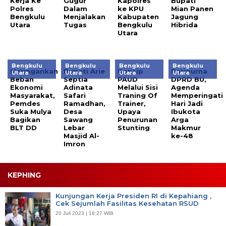
Kerja Ke
Gugur
Kapolres
Bupati
Polres
Dalam
ke KPU
Mian Panen
Bengkulu
Menjalakan
Kabupaten
Jagung
Utara
Tugas
Bengkulu
Hibrida
Utara
Bengkulu
Bengkulu
Bengkulu
Bengkulu
Meringankan
Bupati Arie
Konsip
Paripurna
Utara
Utara
Utara
Utara
Beban
Septia
PAUD
DPRD BU,
Ekonomi
Adinata
Melalui Sisi
Agenda
Masyarakat,
Safari
Traning Of
Memperingati
Pemdes
Ramadhan,
Trainer,
Hari Jadi
Suka Mulya
Desa
Upaya
Ibukota
Bagikan
Sawang
Penurunan
Arga
BLT DD
Lebar
Stunting
Makmur
Masjid Al-
ke-48
Imron
KEPHING
Kunjungan Kerja Presiden RI di Kepahiang ,
Cek Sejumlah Fasilitas Kesehatan RSUD
20 Juli 2023 | 18:27 WIB