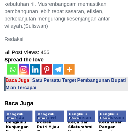
kebutuhan ril. Musrenbangcam memastikan
pembangunan lebih tepat sasaran, efisien,
berkelanjutan mengurangi kesenjangan antar
wilayah.(Suliswan)
Redaksi
Post Views:
455
Spread the love
Baca Juga
Satu Persatu Target Pembangunan Bupati
Mian Tercapai
Baca Juga
Bengkulu
Bengkulu
Bengkulu
Bengkulu
Kapolda
Personel
Kunjungan
Mendukung
Utara
Utara
Utara
Utara
Bengkulu
Polsek
Kerja dan
Ketahanan
Kunjungan
Putri Hijau
Silaturahmi
Pangan