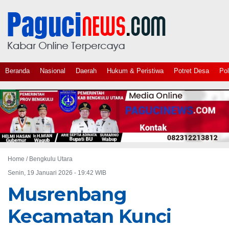
Beranda
Nasional
Daerah
Hukum & Peristiwa
Potret Desa
Pol
Home /
Bengkulu Utara
Senin, 19 Januari 2026 - 19:42 WIB
Musrenbang
Kecamatan Kunci