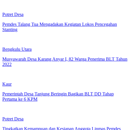
Potret Desa
Pemdes Talang Tua Mengadakan Kegiatan Lokos Pencegahan
Stanting
Bengkulu Utara
Musyawarah Desa Karang Anyar I, 82 Warga Penerima BLT Tahun
2022
Kaur
Pemerintah Desa Tanjung Beringin Bagikan BLT DD Tahap
Pertama ke 6 KPM
Potret Desa
Tingkatkan Kemampuan dan Kesiapan Anggota Linmas Pemdes