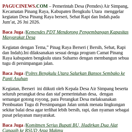
PAGUCINEWS.
COM
– Pemerintah Desa (Pemdes) Air Simpang,
Kecamatan Pinang Raya, Kabupaten Bengkulu Utara menggelar
kegiatan Desa Pinang Raya berseri, Sehat Rapi dan Indah.pada
Jum’at, 26 Jni 2026.
Baca Juga
/
Kemendes PDT Mendorong Pengembangan Kapasitas
Masyarakat Desa
Kegiatan dengan Tema,” Pinag Raya Berseri ( Bersih, Sehat, Rapi
dan Indah).Ini dilaksanakan sesuai denga program Camat Pinang
Raya kabupaten bengkulu utara Suharno dengan membangun sebua
tugu di persimpangan jalan.
Baca Juga
/
Polres Bengkulu Utara Salurkan Bansos Sembako ke
Panti Asuhan
Kegiatan, Berseri ini diikuti oleh Kepala Desa Air Simpang beserta
seluruh perangkat desa dan staf pemerintahan desa, dengan
semangat gotong royong, para Perangkat Desa melaksanakan
Pembuatan Tugu di Persimpangan Jalan untuk menata lingkungan
sekitar balai desa agar terlihat lebih bersih, rapi, dan nyaman sebagai
pusat pelayanan masyarakat.
Baca Juga
/
Komitmen Serius Bupati BU, Hadirkan Dua Alat
Canggih ke RSUD Arga Makmu