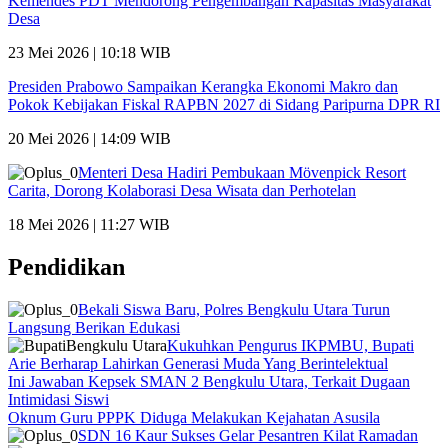
Kemendes PDT Mendorong Pengembangan Kapasitas Masyarakat
Desa
23 Mei 2026 | 10:18 WIB
Presiden Prabowo Sampaikan Kerangka Ekonomi Makro dan
Pokok Kebijakan Fiskal RAPBN 2027 di Sidang Paripurna DPR RI
20 Mei 2026 | 14:09 WIB
Menteri Desa Hadiri Pembukaan Mövenpick Resort
Carita, Dorong Kolaborasi Desa Wisata dan Perhotelan
18 Mei 2026 | 11:27 WIB
Pendidikan
Bekali Siswa Baru, Polres Bengkulu Utara Turun
Langsung Berikan Edukasi
Kukuhkan Pengurus IKPMBU, Bupati
Arie Berharap Lahirkan Generasi Muda Yang Berintelektual
Ini Jawaban Kepsek SMAN 2 Bengkulu Utara, Terkait Dugaan
Intimidasi Siswi
Oknum Guru PPPK Diduga Melakukan Kejahatan Asusila
SDN 16 Kaur Sukses Gelar Pesantren Kilat Ramadan