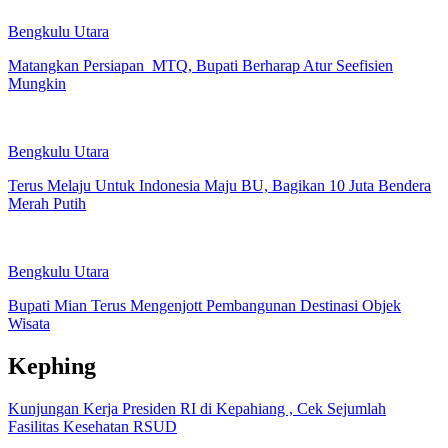
Bengkulu Utara
Matangkan Persiapan MTQ, Bupati Berharap Atur Seefisien
Mungkin
Bengkulu Utara
Terus Melaju Untuk Indonesia Maju BU, Bagikan 10 Juta Bendera
Merah Putih
Bengkulu Utara
Bupati Mian Terus Mengenjott Pembangunan Destinasi Objek
Wisata
Kephing
Kunjungan Kerja Presiden RI di Kepahiang , Cek Sejumlah
Fasilitas Kesehatan RSUD