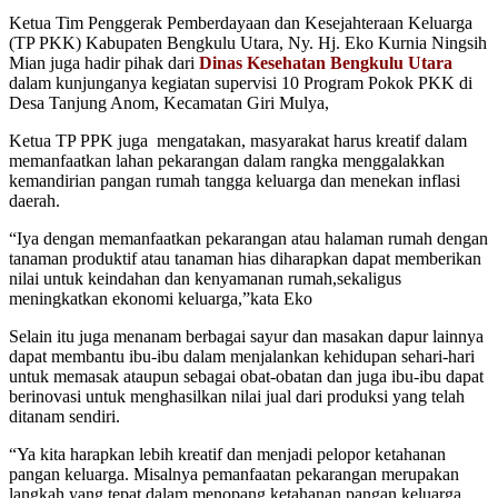
Ketua Tim Penggerak Pemberdayaan dan Kesejahteraan Keluarga
(TP PKK) Kabupaten Bengkulu Utara, Ny. Hj. Eko Kurnia Ningsih
Mian juga hadir pihak dari
Dinas Kesehatan Bengkulu Utara
dalam kunjunganya kegiatan supervisi 10 Program Pokok PKK di
Desa Tanjung Anom, Kecamatan Giri Mulya,
Ketua TP PPK juga mengatakan, masyarakat harus kreatif dalam
memanfaatkan lahan pekarangan dalam rangka menggalakkan
kemandirian pangan rumah tangga keluarga dan menekan inflasi
daerah.
“Iya dengan memanfaatkan pekarangan atau halaman rumah dengan
tanaman produktif atau tanaman hias diharapkan dapat memberikan
nilai untuk keindahan dan kenyamanan rumah,sekaligus
meningkatkan ekonomi keluarga,”kata Eko
Selain itu juga menanam berbagai sayur dan masakan dapur lainnya
dapat membantu ibu-ibu dalam menjalankan kehidupan sehari-hari
untuk memasak ataupun sebagai obat-obatan dan juga ibu-ibu dapat
berinovasi untuk menghasilkan nilai jual dari produksi yang telah
ditanam sendiri.
“Ya kita harapkan lebih kreatif dan menjadi pelopor ketahanan
pangan keluarga. Misalnya pemanfaatan pekarangan merupakan
langkah yang tepat dalam menopang ketahanan pangan keluarga.