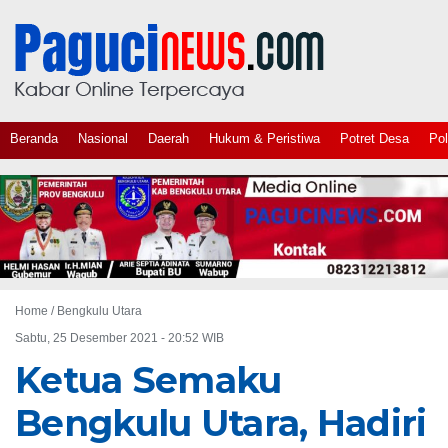
Beranda
Nasional
Daerah
Hukum & Peristiwa
Potret Desa
Pol
Home /
Bengkulu Utara
Sabtu, 25 Desember 2021 - 20:52 WIB
Ketua Semaku
Bengkulu Utara, Hadiri