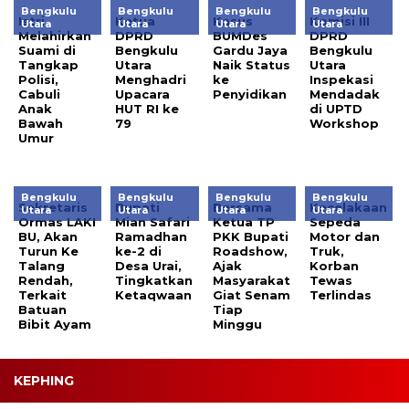
Bengkulu
Bengkulu
Bengkulu
Bengkulu
Istri
Ketua
Kasus
Komisi III
Utara
Utara
Utara
Utara
Melahirkan
DPRD
BUMDes
DPRD
Suami di
Bengkulu
Gardu Jaya
Bengkulu
Tangkap
Utara
Naik Status
Utara
Polisi,
Menghadri
ke
Inspekasi
Cabuli
Upacara
Penyidikan
Mendadak
Anak
HUT RI ke
di UPTD
Bawah
79
Workshop
Umur
Bengkulu
Bengkulu
Bengkulu
Bengkulu
Sekretaris
Bupati
Bersama
Kecelakaan
Utara
Utara
Utara
Utara
Ormas LAKI
Mian Safari
Ketua TP
Sepeda
BU, Akan
Ramadhan
PKK Bupati
Motor dan
Turun Ke
ke-2 di
Roadshow,
Truk,
Talang
Desa Urai,
Ajak
Korban
Rendah,
Tingkatkan
Masyarakat
Tewas
Terkait
Ketaqwaan
Giat Senam
Terlindas
Batuan
Tiap
Bibit Ayam
Minggu
KEPHING