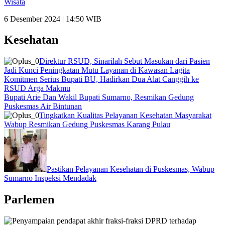
Wisata
6 Desember 2024 | 14:50 WIB
Kesehatan
Direktur RSUD, Sinarilah Sebut Masukan dari Pasien
Jadi Kunci Peningkatan Mutu Layanan di Kawasan Lagita
Komitmen Serius Bupati BU, Hadirkan Dua Alat Canggih ke
RSUD Arga Makmu
Bupati Arie Dan Wakil Bupati Sumarno, Resmikan Gedung
Puskesmas Air Bintunan
Tingkatkan Kualitas Pelayanan Kesehatan Masyarakat
Wabup Resmikan Gedung Puskesmas Karang Pulau
Pastikan Pelayanan Kesehatan di Puskesmas, Wabup
Sumarno Inspeksi Mendadak
Parlemen