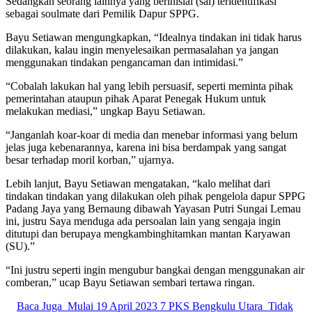
Sedangkan seorang lainnya yang berinisial (sai) teridentifikasi
sebagai soulmate dari Pemilik Dapur SPPG.
Bayu Setiawan mengungkapkan, “Idealnya tindakan ini tidak harus
dilakukan, kalau ingin menyelesaikan permasalahan ya jangan
menggunakan tindakan pengancaman dan intimidasi.”
“Cobalah lakukan hal yang lebih persuasif, seperti meminta pihak
pemerintahan ataupun pihak Aparat Penegak Hukum untuk
melakukan mediasi,” ungkap Bayu Setiawan.
“Janganlah koar-koar di media dan menebar informasi yang belum
jelas juga kebenarannya, karena ini bisa berdampak yang sangat
besar terhadap moril korban,” ujarnya.
Lebih lanjut, Bayu Setiawan mengatakan, “kalo melihat dari
tindakan tindakan yang dilakukan oleh pihak pengelola dapur SPPG
Padang Jaya yang Bernaung dibawah Yayasan Putri Sungai Lemau
ini, justru Saya menduga ada persoalan lain yang sengaja ingin
ditutupi dan berupaya mengkambinghitamkan mantan Karyawan
(SU).”
“Ini justru seperti ingin mengubur bangkai dengan menggunakan air
comberan,” ucap Bayu Setiawan sembari tertawa ringan.
Baca Juga
Mulai 19 April 2023 7 PKS Bengkulu Utara Tidak