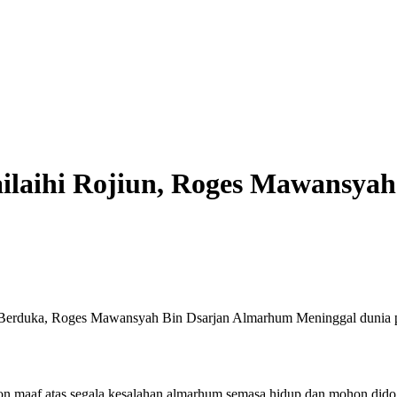
ailaihi Rojiun, Roges Mawansya
ng Berduka, Roges Mawansyah Bin Dsarjan Almarhum Meninggal dunia 
n maaf atas segala kesalahan almarhum semasa hidup dan mohon dido’