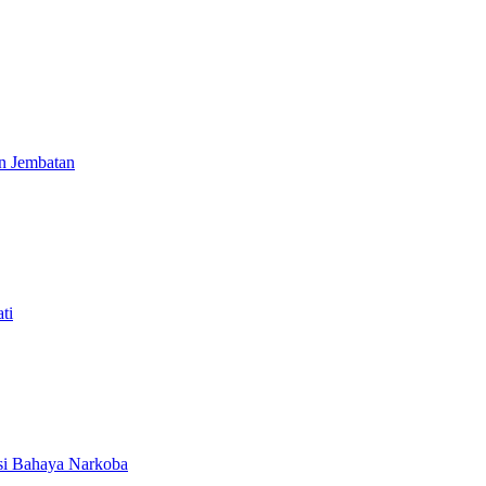
n Jembatan
ti
si Bahaya Narkoba