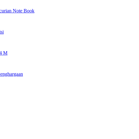
ncurian Note Book
si
 4 M
Penghargaan