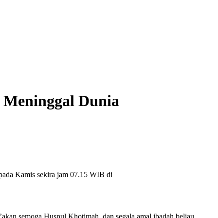
h Meninggal Dunia
pada Kamis sekira jam 07.15 WIB di
akan semoga Husnul Khotimah, dan segala amal ibadah beliau