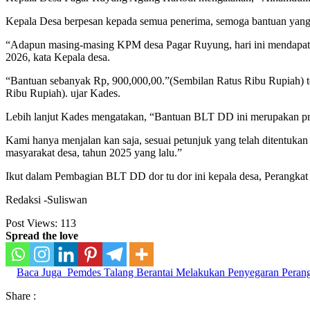
Kepala Desa berpesan kepada semua penerima, semoga bantuan yang di
“Adapun masing-masing KPM desa Pagar Ruyung, hari ini mendapat ka
2026, kata Kepala desa.
“Bantuan sebanyak Rp, 900,000,00.”(Sembilan Ratus Ribu Rupiah) t
Ribu Rupiah). ujar Kades.
Lebih lanjut Kades mengatakan, “Bantuan BLT DD ini merupakan pr
Kami hanya menjalan kan saja, sesuai petunjuk yang telah ditentuk
masyarakat desa, tahun 2025 yang lalu.”
Ikut dalam Pembagian BLT DD dor tu dor ini kepala desa, Perangkat
Redaksi -Suliswan
Post Views:
113
Spread the love
Baca Juga
Pemdes Talang Berantai Melakukan Penyegaran Peran
Share :