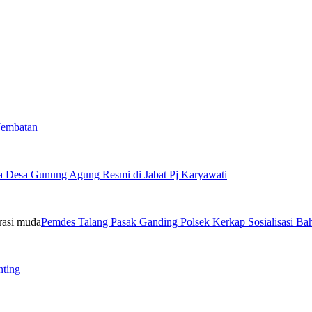
Jembatan
a Desa Gunung Agung Resmi di Jabat Pj Karyawati
Pemdes Talang Pasak Ganding Polsek Kerkap Sosialisasi B
nting