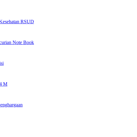
as Kesehatan RSUD
ncurian Note Book
si
 4 M
Penghargaan